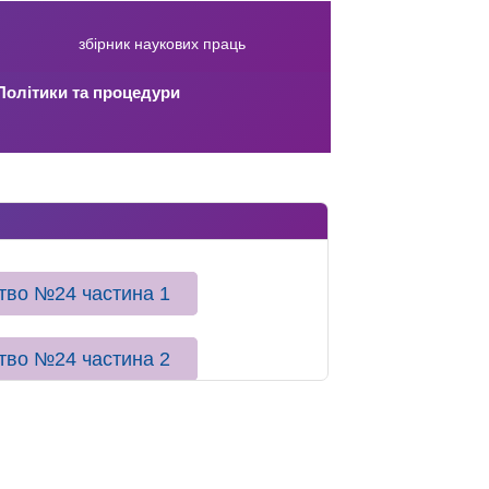
збірник наукових праць
Політики та процедури
цтво №24 частина 1
цтво №24 частина 2