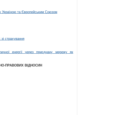
між Україною та Європейським Союзом
 зі страхування
ричної енергії через приєднану мережу як
ЬНО-ПРАВОВИХ ВІДНОСИН