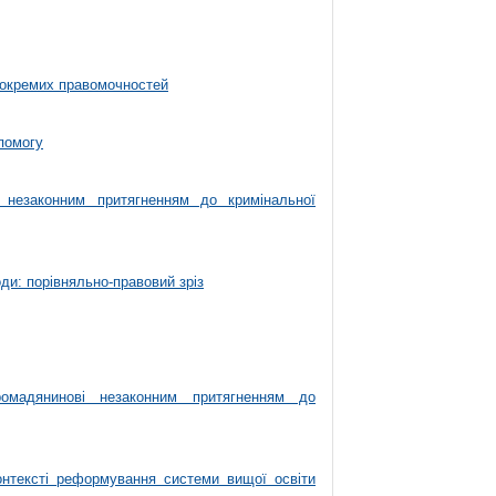
я окремих правомочностей
помогу
 незаконним притягненням до кримінальної
ди: порівняльно-правовий зріз
омадянинові незаконним притягненням до
нтексті реформування системи вищої освіти